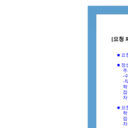
[요청 
■ 
■ 
주
-수
-
학
접
차
■ 요
학번
접속
차단