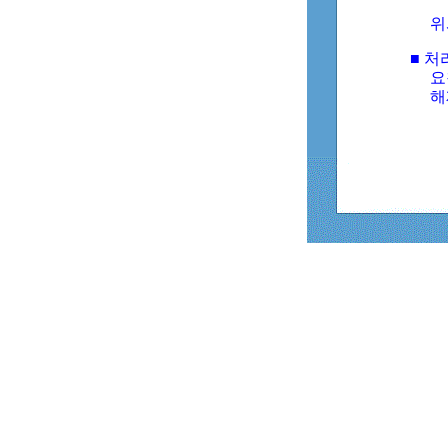
위
■ 처
요
해