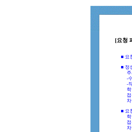
[요청 
■ 
■ 
주
-수
-
학
접
차
■ 요
학번
접속
차단