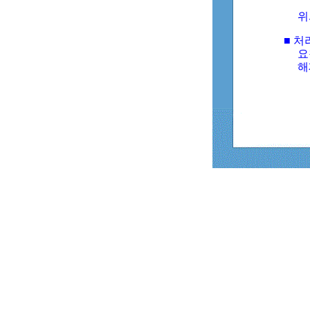
위
■ 처
요
해