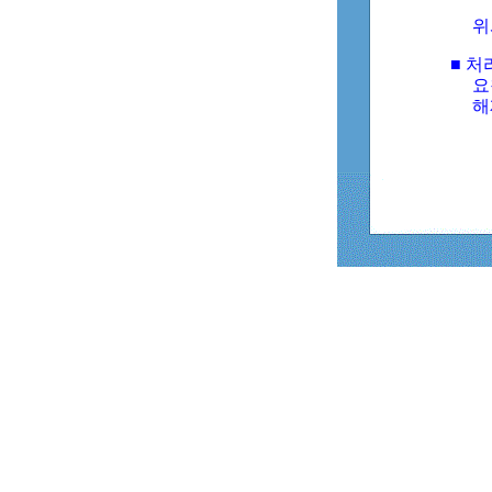
위
■ 처
요
해