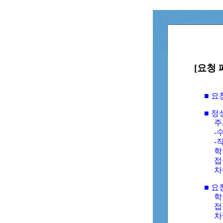
[요청 
■ 
■ 
주
-수
-
학
접
차
■ 요
학번
접속
차단