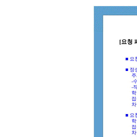
[요청 
■ 
■ 
주
-수
-
학
접
차
■ 요
학번
접속
차단