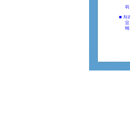
위
■ 처
요
해