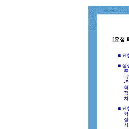
[요청 
■ 
■ 
주
-수
-
학
접
차
■ 요
학번
접속
차단