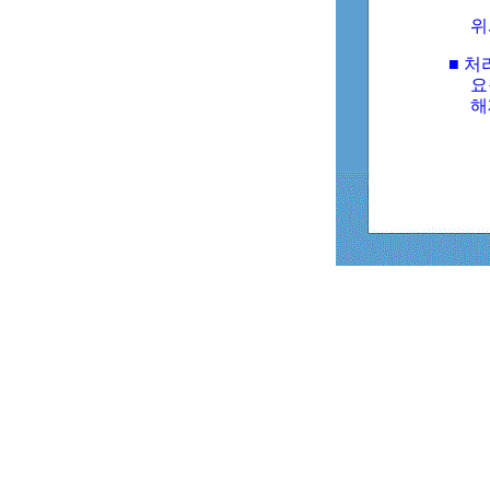
위
■ 처
요
해